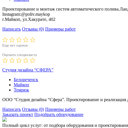
Проектирование и монтаж систем автоматического полива.Лан
Instagram:@poliv.maykop
г.Майкоп, ул.Хакурате, 402
Написать
Отзывы
(0)
Примеры работ
Еще нет оценок
Оценить специалиста
Студия дизайна “СФЕРА”
Белореченск
Майкоп
Темрюк
ООО “Студия дизайна “Сфера”. Проектирование и реализация д
Написать
Отзывы
(0)
Примеры работ
Заказать проект
Подобрать оборудование
Полный цикл услуг: от подбора оборудования и проектировани