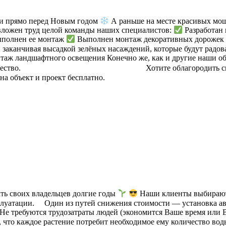
 прямо перед Новым годом
А раньше на месте красивых мощё
 вложен труд целой команды наших специалистов:
Разработан 
выполнен ее монтаж
Выполнен монтаж декоративных дороже
и заканчивая высадкой зелёных насаждений, которые будут рад
аж ландшафтного освещения Конечно же, как и другие наши объ
̈ качество. ⠀⠀⠀⠀ ⠀⠀ ⠀⠀⠀⠀ ⠀⠀ ⠀⠀ ⠀⠀ ⠀⠀ Хотите облагородить св
на объект и проект бесплатно. ⠀
вать своих владельцев долгие годы
Наши клиенты выбирают 
ксплуатации. ⠀ Один из путей снижения стоимости — установка
Не требуются трудозатраты людей (экономится Ваше время или 
ь, что каждое растение потребит необходимое ему количество во