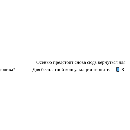
 ⠀⠀ ⠀⠀ ⠀ ⠀⠀ ⠀⠀ Осенью предстоит снова сюда вернуться для
ива? ⠀⠀ ⠀⠀ Для бесплатной консультации звоните:⠀
8