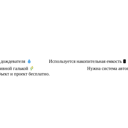
дождевателя
⠀⠀ ⠀⠀ Используется накопительная емкость 🛢
ивной галькой
⠀⠀⠀⠀ ⠀⠀ ⠀⠀ ⠀ ⠀⠀ ⠀⠀ Нужна система автопол
объект и проект бесплатно. ⠀⠀ ⠀⠀ ⠀⠀ ⠀⠀ ⠀⠀