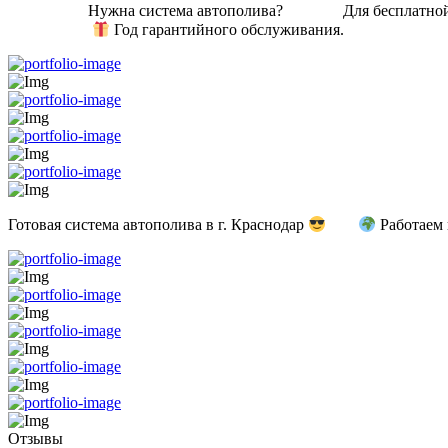
⠀⠀ ⠀⠀⠀⠀ Нужна система автополива? ⠀⠀ ⠀⠀ Для бесплатной
⠀⠀ ⠀⠀ ⠀⠀
Год гарантийного обслуживания. ⠀⠀ ⠀⠀ ⠀⠀ 
Готовая система автополива в г. Краснодар
⠀ ⠀
Работаем
Отзывы