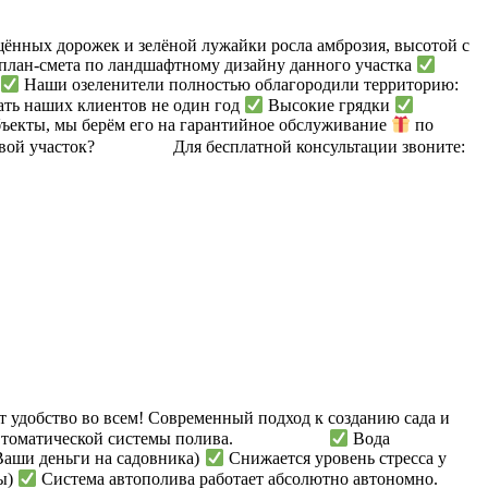
нных дорожек и зелёной лужайки росла амброзия, высотой с
план-смета по ландшафтному дизайну данного участка
к
Наши озеленители полностью облагородили территорию:
овать наших клиентов не один год
Высокие грядки
екты, мы берём его на гарантийное обслуживание
по
ой участок? ⠀⠀⠀ ⠀⠀ Для бесплатной консультации звоните:⠀
удобство во всем! Современный подход к созданию сада и
 автоматической системы полива. ⠀⠀ ⠀⠀ ⠀⠀
Вода
Ваши деньги на садовника)
Снижается уровень стресса у
ды)
Система автополива работает абсолютно автономно. ⠀⠀