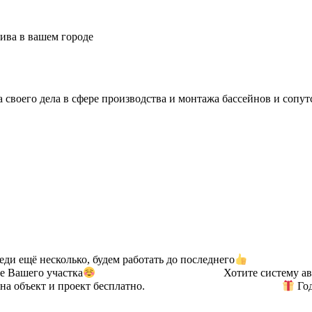
ива в вашем городе
а своего дела в сфере производства и монтажа бассейнов и сопу
 ещё несколько, будем работать до последнего
⠀⠀ ⠀⠀⠀⠀ ⠀⠀ 
е Вашего участка
⠀⠀ ⠀⠀⠀⠀ ⠀⠀ ⠀⠀ ⠀⠀ ⠀ Хотите систему авто
зд на объект и проект бесплатно. ⠀⠀ ⠀⠀⠀⠀ ⠀⠀ ⠀⠀ ⠀⠀ ⠀⠀
Год